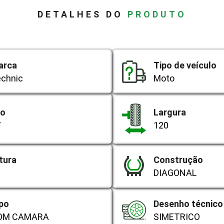
DETALHES DO
PRODUTO
arca
Tipo de veículo
chnic
Moto
ro
Largura
7
120
tura
Construção
0
DIAGONAL
po
Desenho técnico
OM CAMARA
SIMETRICO