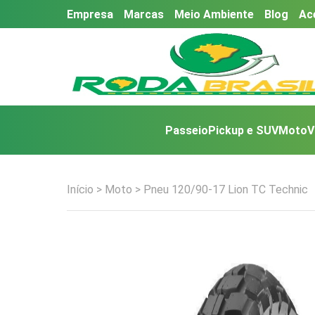
Empresa
Marcas
Meio Ambiente
Blog
Ac
Passeio
Pickup e SUV
Moto
V
Início
>
Moto
> Pneu 120/90-17 Lion TC Technic