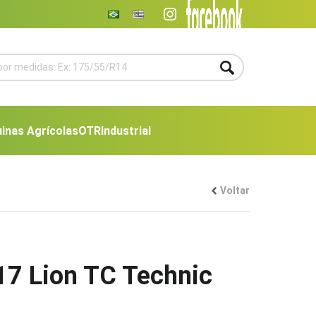
inas Agrícolas
OTR
Industrial
Voltar
7 Lion TC Technic