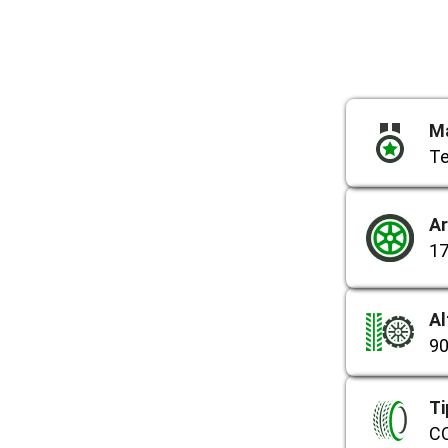
M
Te
A
1
Al
9
Ti
C