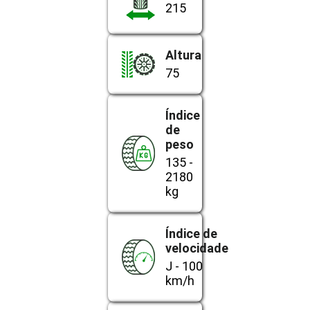
215
Altura
75
Índice
de
peso
135 -
2180
kg
Índice de
velocidade
J - 100
km/h