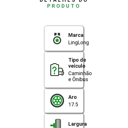
PRODUTO
Marca
LingLong
Tipo de
veículo
Caminhão
e Ônibus
Aro
17.5
Largura