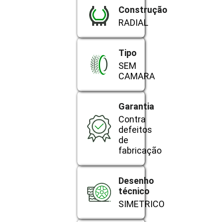
Construção
RADIAL
Tipo
SEM
CAMARA
Garantia
Contra
defeitos
de
fabricação
Desenho
técnico
SIMETRICO